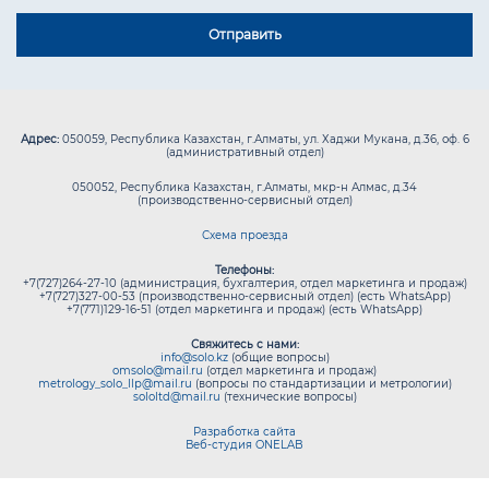
Адрес:
050059, Республика Казахстан, г.Алматы, ул. Хаджи Мукана, д.36, оф. 6
(административный отдел)
050052, Республика Казахстан, г.Алматы, мкр-н Алмас, д.34
(производственно-сервисный отдел)
Схема проезда
Телефоны:
+7(727)264-27-10 (администрация, бухгалтерия, отдел маркетинга и продаж)
+7(727)327-00-53 (производственно-сервисный отдел) (есть WhatsApp)
+7(771)129-16-51 (отдел маркетинга и продаж) (есть WhatsApp)
Свяжитесь с нами:
info@solo.kz
(общие вопросы)
omsolo@mail.ru
(отдел маркетинга и продаж)
metrology_solo_llp@mail.ru
(вопросы по стандартизации и метрологии)
sololtd@mail.ru
(технические вопросы)
Разработка сайта
Веб-студия ONELAB